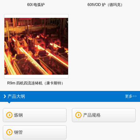
60t 电弧炉
60tVOD 炉（德玛克）
R9m 四机四流连铸机（康卡斯特）
产品大纲
更多>>
炼钢
产品规格
钢管