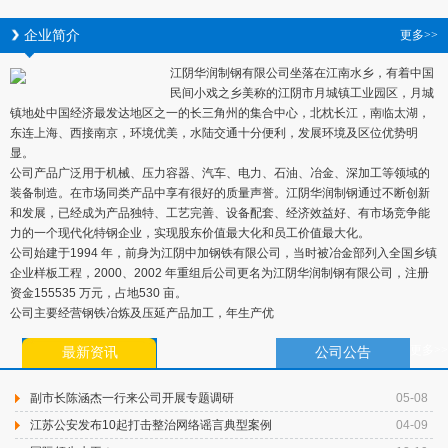
企业简介
更多>>
江阴华润制钢有限公司坐落在江南水乡，有着中国
民间小戏之乡美称的江阴市月城镇工业园区，月城
镇地处中国经济最发达地区之一的长三角州的集合中心，北枕长江，南临太湖，
东连上海、西接南京，环境优美，水陆交通十分便利，发展环境及区位优势明
显。
公司产品广泛用于机械、压力容器、汽车、电力、石油、冶金、深加工等领域的
装备制造。在市场同类产品中享有很好的质量声誉。江阴华润制钢通过不断创新
和发展，已经成为产品独特、工艺完善、设备配套、经济效益好、有市场竞争能
力的一个现代化特钢企业，实现股东价值最大化和员工价值最大化。
公司始建于1994 年，前身为江阴中加钢铁有限公司，当时被冶金部列入全国乡镇
企业样板工程，2000、2002 年重组后公司更名为江阴华润制钢有限公司，注册
资金155535 万元，占地530 亩。
公司主要经营钢铁冶炼及压延产品加工，年生产优
更多>>
最新资讯
公司公告
副市长陈涵杰一行来公司开展专题调研
05-08
江苏公安发布10起打击整治网络谣言典型案例
04-09