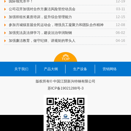
国际领先水平！
12-19
公司召开加强对合作方廉洁风险管控动员会
03-11
加强班组长素质培训，提升综合管理能力
12-15
参加月城镇首届全民运动会，增强员工凝聚力和团队合作精神
12-08
加强宪法及法律学习，建设法治华润制钢
06-02
加强廉洁教育，做守纪律、讲规矩的带头人
04-16
关于我们
产品大纲
生产设备
营销网络
版权所有© 中国江阴新兴特钢有限公司
苏ICP备19021288号-3