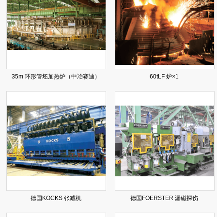
35m 环形管坯加热炉（中冶赛迪）
60tLF 炉×1
德国KOCKS 张减机
德国FOERSTER 漏磁探伤