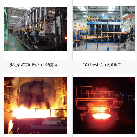
步进梁式再加热炉（中冶赛迪）
10 辊冷矫机（太原重工）