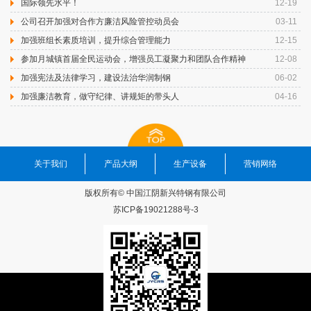
国际领先水平！
12-19
公司召开加强对合作方廉洁风险管控动员会
03-11
加强班组长素质培训，提升综合管理能力
12-15
参加月城镇首届全民运动会，增强员工凝聚力和团队合作精神
12-08
加强宪法及法律学习，建设法治华润制钢
06-02
加强廉洁教育，做守纪律、讲规矩的带头人
04-16
关于我们
产品大纲
生产设备
营销网络
版权所有© 中国江阴新兴特钢有限公司
苏ICP备19021288号-3