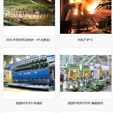
35m 环形管坯加热炉（中冶赛迪）
60tLF 炉×1
德国KOCKS 张减机
德国FOERSTER 漏磁探伤