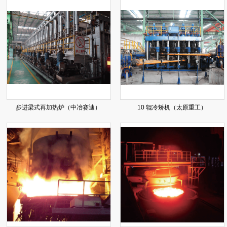
步进梁式再加热炉（中冶赛迪）
10 辊冷矫机（太原重工）