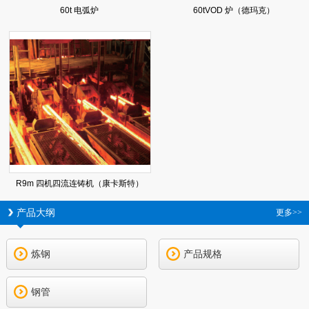
60t 电弧炉
60tVOD 炉（德玛克）
R9m 四机四流连铸机（康卡斯特）
产品大纲
更多>>
炼钢
产品规格
钢管