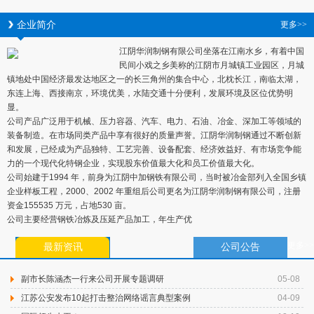
企业简介
更多>>
江阴华润制钢有限公司坐落在江南水乡，有着中国
民间小戏之乡美称的江阴市月城镇工业园区，月城
镇地处中国经济最发达地区之一的长三角州的集合中心，北枕长江，南临太湖，
东连上海、西接南京，环境优美，水陆交通十分便利，发展环境及区位优势明
显。
公司产品广泛用于机械、压力容器、汽车、电力、石油、冶金、深加工等领域的
装备制造。在市场同类产品中享有很好的质量声誉。江阴华润制钢通过不断创新
和发展，已经成为产品独特、工艺完善、设备配套、经济效益好、有市场竞争能
力的一个现代化特钢企业，实现股东价值最大化和员工价值最大化。
公司始建于1994 年，前身为江阴中加钢铁有限公司，当时被冶金部列入全国乡镇
企业样板工程，2000、2002 年重组后公司更名为江阴华润制钢有限公司，注册
资金155535 万元，占地530 亩。
公司主要经营钢铁冶炼及压延产品加工，年生产优
更多>>
最新资讯
公司公告
副市长陈涵杰一行来公司开展专题调研
05-08
江苏公安发布10起打击整治网络谣言典型案例
04-09