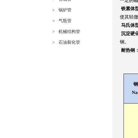
一定的
铁素体
锅炉管
使其轻
气瓶管
马氏体
机械结构管
沉淀硬
钢。
石油裂化管
耐热钢
钢
Na