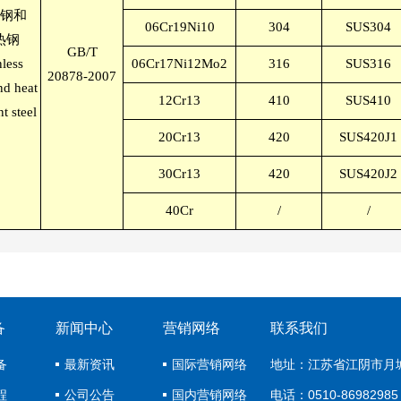
钢和
06Cr19Ni10
304
SUS304
热钢
GB/T
nless
06Cr17Ni12Mo2
316
SUS316
20878-2007
nd heat
12Cr13
410
SUS410
nt steel
20Cr13
420
SUS420J1
30Cr13
420
SUS420J2
40Cr
/
/
备
新闻中心
营销网络
联系我们
备
最新资讯
国际营销网络
地址：江苏省江阴市月
程
公司公告
国内营销网络
电话：0510-86982985