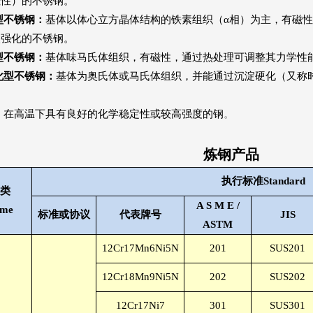
磁性）的不锈钢。
型不锈钢：
基体以体心立方晶体结构的铁素组织（α相）为主，有磁
微强化的不锈钢。
型不锈钢：
基体味马氏体组织，有磁性，通过热处理可调整其力学性
化型不锈钢
：
基体为奥氏体或马氏体组织，并能通过沉淀硬化（又称
：
在高温下具有良好的化学稳定性或较高强度的钢
。
炼钢产品
执行标准
Standard
类
A S M E /
me
标准或协议
代表牌号
JIS
ASTM
12Cr17Mn6Ni5N
201
SUS201
12Cr18Mn9Ni5N
202
SUS202
12Cr17Ni7
301
SUS301